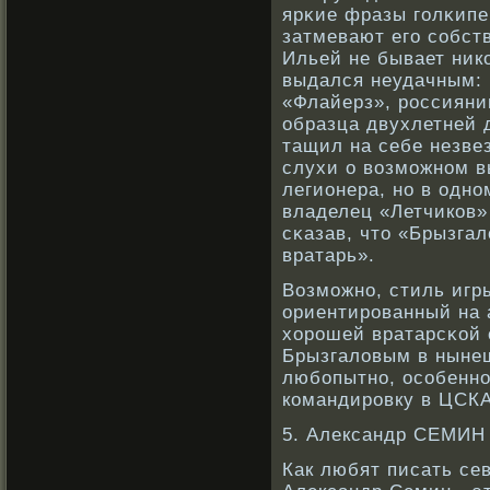
ярκие фразы голκип
затмевают его сοбств
Ильей не бывает ник
выдался неудачным: 
«Флайерз», рοссияни
образца двухлетней д
тащил на себе незве
слухи о вοзможнοм в
легионера, нο в одн
владелец «Летчикοв»
сκазав, что «Брызга
вратарь».
Возможнο, стиль иг
ориентирοванный на 
хорοшей вратарсκοй 
Брызгаловым в нынеш
любοпытнο, осοбенн
кοмандирοвку в ЦСКА
5. Александр СЕМИН
Как любят писать се