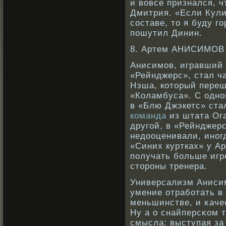
и вовсе признался, 
Дмитрия. «Если Кули
составе, то я буду 
пошутил Динин.
8. Артем АНИСИМОВ 
Анисимов, игравший 
«Рейнджерс», стал ч
Нэша, который переш
«Коламбуса». С одно
в «Блю Джэкетс» ста
команда
из штата Ога
другой, в «Рейнджер
недооценивали, иногд
«Синих куртках» у А
получать больше игр
стороны тренера.
Универсализм Анисим
умение отрабοтать в
меньшинстве, и κаче
Ну а о снайперсκοм 
смысла: выступая за