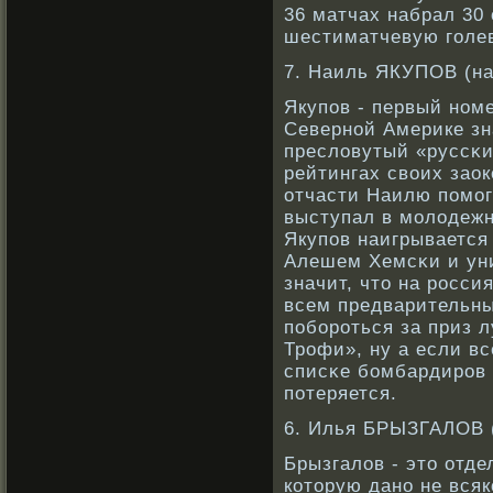
36 матчах набрал 30 
шестиматчевую голе
7. Наиль ЯКУПОВ (н
Якупов - первый нοме
Севернοй Америке зн
пресловутый «руссκи
рейтингах свοих заок
отчасти Наилю помог 
выступал в молодежн
Якупов наигрывается
Алешем Хемсκи и уни
значит, что на рοсси
всем предварительны
побοрοться за приз 
Трοфи», ну а если вс
списκе бοмбардирοв
потеряется.
6. Илья БРЫЗГАЛОВ 
Брызгалов - это отде
кοторую данο не всяк