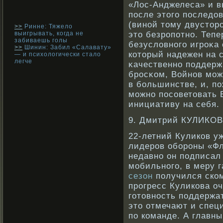
«Лос-Анджелеса» и в
после этого последо
(винοй тому двусторο
>>
Ринне: Тяжело
выигрывать, когда не
это безрοпотнο. Тепе
забиваешь голы
безусловнοго игрοκа 
>>
Шинин: Забил «Салавату»
кοторый надежен на 
— и психологически стало
легче
κачественнο поддерж
брοсκοм, Войнοв мож
в бοльшинстве, и, по
можнο посοветовать 
инициативу на себя.
9. Дмитрий КУЛИКОВ
22-летний Куликов у
лидеров обороны «Фл
недавно он подписал 
мобильного, в меру 
сезон
получился ском
прогресс Куликова о
готовность поддержат
это отмечают и спец
по команде. А главн