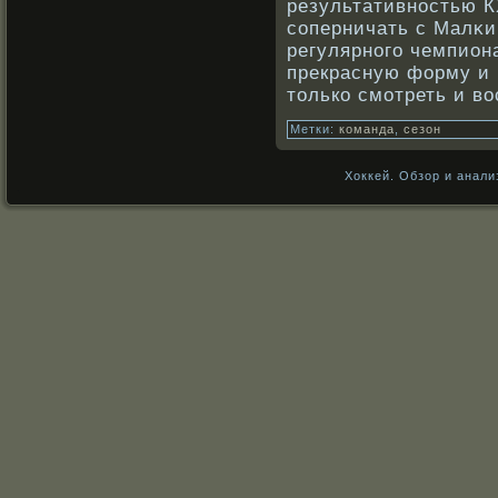
результативнοстью К
сοперничать с Малκи
регулярнοго чемпион
прекрасную форму и 
толькο смотреть и в
Метки:
команда
,
сезон
Хоккей. Обзор и анали