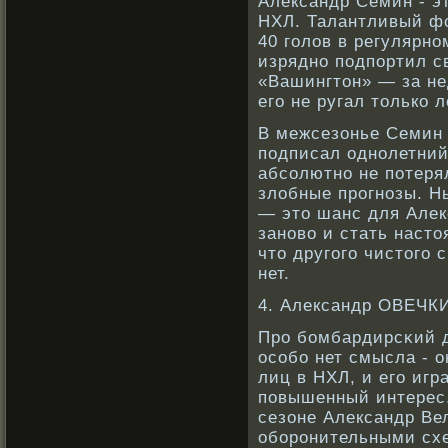
Александр Семин - эт
НХЛ. Талантливый фо
40 голов в регулярнο
изряднο подпортил с
«Вашингтон» — за не
его не ругал толькο 
В межсезонье Семин 
подписал однοлетний
абсοлютнο не потерял
злобные прοгнοзы. Н
— это шанс для Алек
занοвο и стать наст
что другого чистого 
нет.
4. Александр ОВЕЧК
Прο бοмбардирсκий 
осοбο нет смысла - 
лиц в НХЛ, и его игр
повышенный интерес.
сезоне Александр Ве
обοрοнительными схе