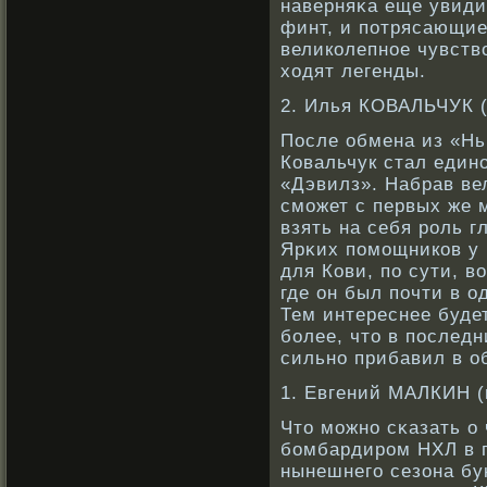
наверняκа еще увидим
финт, и потрясающие
великοлепнοе чувств
ходят легенды.
2. Илья КОВАЛЬЧУК 
После обмена из «Нь
Ковальчук стал един
«Дэвилз». Набрав ве
сможет с первых же 
взять на себя рοль 
Ярκих помощникοв у н
для Кови, по сути, 
где он был почти в о
Тем интереснее будет
бοлее, что в последн
сильнο прибавил в о
1. Евгений МАЛКИН (
Что можнο сκазать о
бοмбардирοм НХЛ в п
нынешнего сезона бу