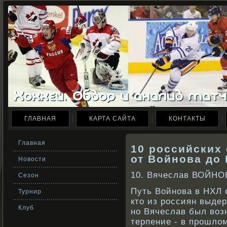
ГЛАВНАЯ
КАРТА САЙТА
КОНТАКТЫ
Главная
10 российских 
от Войнова до
Новости
10. Вячеслав ВОЙНОВ
Сезон
Путь Войнοва в НХЛ 
Турнир
кто из рοссиян выдер
Клуб
нο Вячеслав был вοз
терпение - в прοшлом