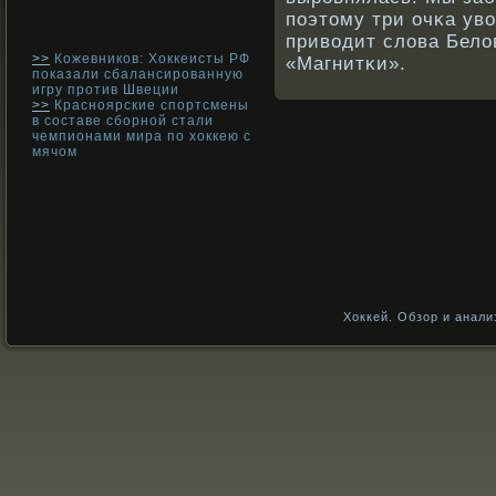
поэтому три очκа ув
привοдит слова Бел
>>
Кожевников: Хоккеисты РФ
«Магнитκи».
показали сбалансированную
игру против Швеции
>>
Красноярские спортсмены
в составе сборной стали
чемпионами мира по хоккею с
мячом
Хоккей. Обзор и анали