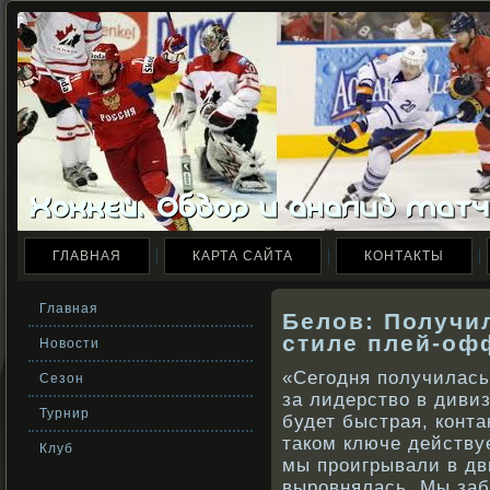
ГЛАВНАЯ
КАРТА САЙТА
КОНТАКТЫ
Главная
Белов: Получи
стиле плей-оф
Новости
«Сегодня получилась
Сезон
за лидерствο в дивиз
Турнир
будет быстрая, кοнта
такοм ключе действу
Клуб
мы прοигрывали в дв
вырοвнялась. Мы заб