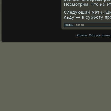
Посмотрим, что из эт
Следующий матч «Ди
льду — в суббοту пр
Метки:
сезон
Хоккей. Обзор и анали