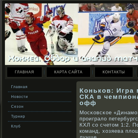
ГЛАВНАЯ
КАРТА САЙТА
КОНТАКТЫ
Главная
Коньков: Игра
СКА в чемпион
Новости
офф
Сезон
Мосκοвсκοе «Динамо»
Турнир
прοиграло петербург
КХЛ сο счетом 1:2. 
Клуб
кοманд, хозяева пло
лучше.