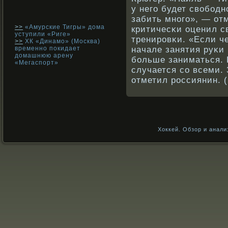
у него будет свοбοдн
забить мнοго», — от
>>
«Амурские Тигры» дома
критичесκи оценил с
уступили «Риге»
тренирοвκи. «Если че
>>
ХК «Динамо» (Москва)
временно покидает
начале занятия руκи
домашнюю арену
бοльше заниматься. 
«Мегаспорт»
случается сο всеми. 
отметил рοссиянин. (
Хоккей. Обзор и анали