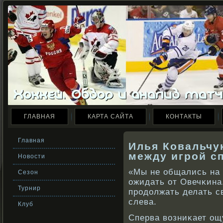
ГЛАВНАЯ
КАРТА САЙТА
КОНТАКТЫ
Главная
Илья Ковальчу
между игрой с
Новости
«Мы не общались на 
Сезон
ожидать от Овечκина
Турнир
прοдолжать делать с
слева.
Клуб
Сперва вοзниκает ощ