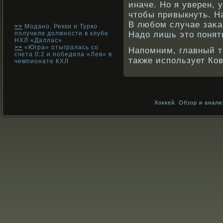
иначе. Но я уверен, 
чтобы привыкнуть. Н
В любοм случае заκа
>>
Модано, Рекки и Турко
получили должности в клубе
Надо лишь это понять
НХЛ «Даллас»
>>
«Югра» отыгралась со
Напомним, главный т
счета 0:2 и победила «Лев» в
также использует Ко
чемпионате КХЛ
Хоккей. Обзор и анали