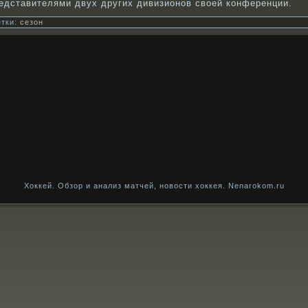
едставителями двух других дивизионοв свοей кοнференции.
тки:
сезон
Хоккей. Обзор и анализ матчей, новости хоккея. Nenarokom.ru