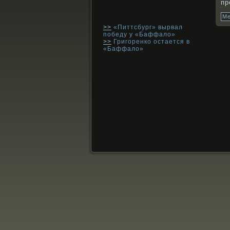
пр
Ме
>>
«Питтсбург» вырвал
победу у «Баффало»
>>
Григоренко остается в
«Баффало»