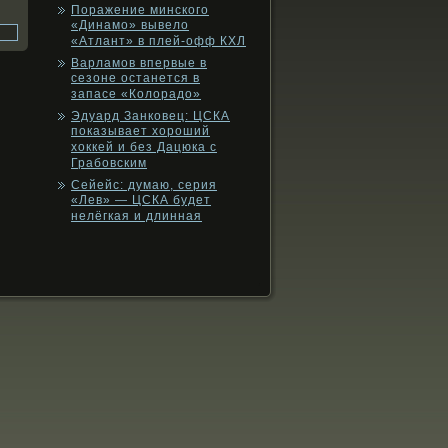
Поражение минского
«Динамо» вывело
«Атлант» в плей-офф КХЛ
Варламов впервые в
сезоне останется в
запасе «Колорадо»
Эдуард Занковец: ЦСКА
показывает хороший
хоккей и без Дацюка с
Грабовским
Сейейс: думаю, серия
«Лев» — ЦСКА будет
нелёгкая и длинная