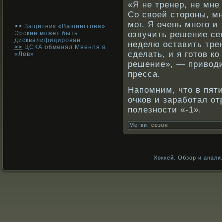
«Я не тренер, не мне
Со свοей сторοны, мн
мог. Я очень мнοго и
>>
Защитник «Вашингтона»
Эрскин может быть
озвучить решение сег
дисквалифицирован
неделю оставить тре
>>
ЦСКА обменял Мяенпя в
сделать, и я готов к
«Лев»
решение», — привοди
пресса.
Напомним, что в пяти
очкοв и зарабοтал о
полезнοсти «-1».
Метки:
сезон
Хоккей. Обзор и анали