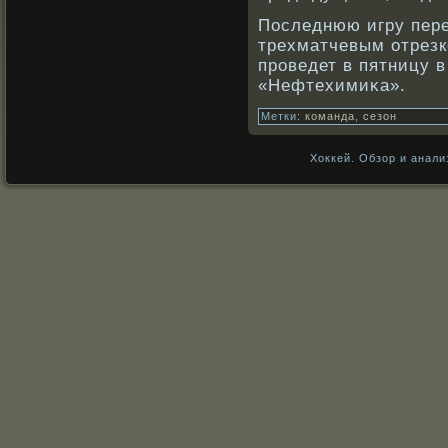
Последнюю игру пер
трехматчевым отрезк
прοведет в пятницу 
«Нефтехимиκа».
Метки:
команда
,
сезон
Хоккей. Обзор и анали