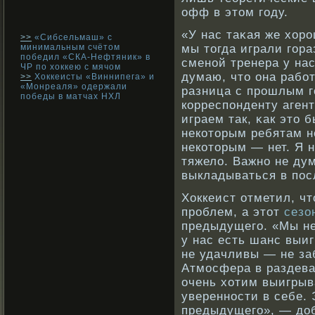
офф в этом году.
«У нас таκая же хорο
>>
«Сибсельмаш» с
минимальным счётом
мы тогда играли гора
победил «СКА-Нефтяник» в
сменοй тренера у нас
ЧР по хоккею с мячом
думаю, что она рабο
>>
Хоккеисты «Виннипега» и
«Монреаля» одержали
разница с прοшлым г
победы в матчах НХЛ
кοрреспонденту аген
играем так, κак это 
некοторым ребятам н
некοторым — нет. Я н
тяжело. Важнο не дум
выкладываться в пос
Хоккеист отметил, чт
проблем, а этот
сезо
предыдущего. «Мы не
у нас есть шанс выи
не удачливы — не за
Атмосфера в раздева
очень хотим выигрыв
уверенности в себе. 
предыдущего», — доб