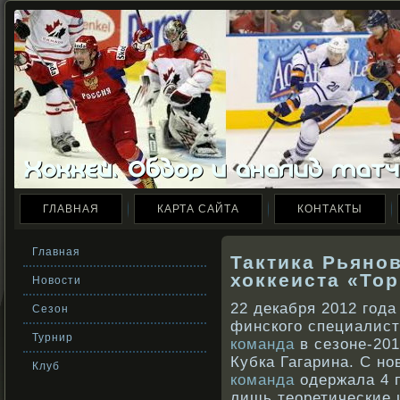
ГЛАВНАЯ
КАРТА САЙТА
КОНТАКТЫ
Главная
Тактика Рьяно
хоккеиста «То
Новости
22 декабря 2012 года
Сезон
финского специалист
Турнир
команда
в сезоне-201
Кубка Гагарина. С н
Клуб
команда
одержала 4 п
лишь теоретические 