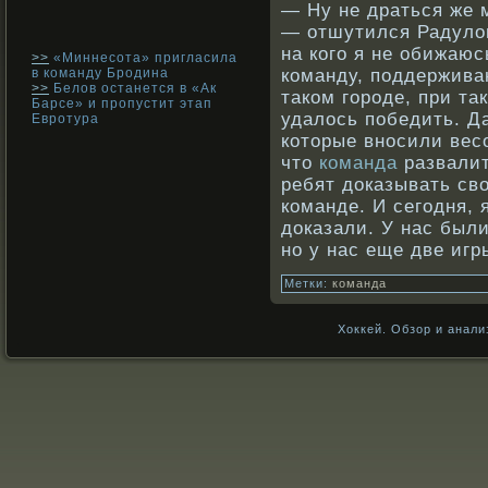
— Ну не драться же 
— отшутился Радулов 
на кого я не обижаю
>>
«Миннесота» пригласила
в команду Бродина
команду, поддержива
>>
Белов останется в «Ак
таком городе, при та
Барсе» и пропустит этап
удалось победить. Да
Евротура
которые вносили весо
что
команда
развалит
ребят доказывать сво
команде. И сегодня, 
доказали. У нас был
но у нас еще две игр
Метки:
команда
Хоккей. Обзор и анали