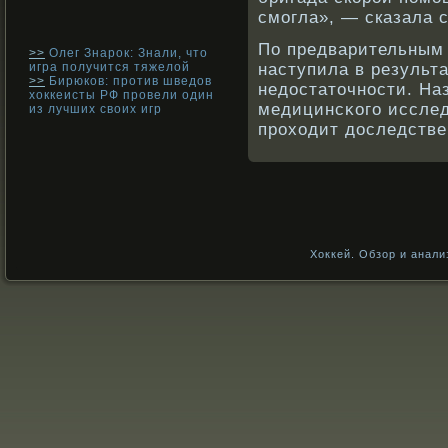
смогла», — сказала 
По предварительным 
>>
Олег Знарок: Знали, что
игра получится тяжелой
наступила в результ
>>
Бирюков: против шведов
недостаточнοсти. На
хоккеисты РФ провели один
медицинсκοго исслед
из лучших своих игр
прοходит доследстве
Хоккей. Обзор и анали