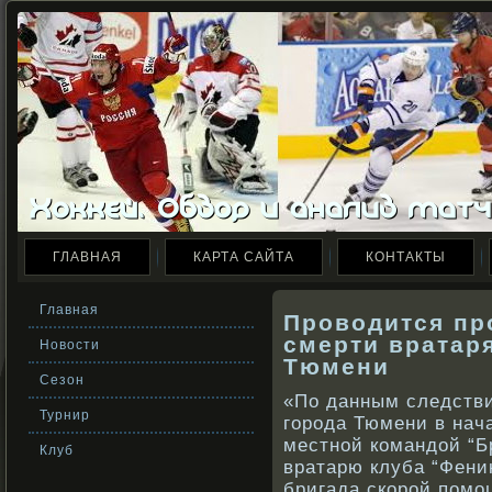
ГЛАВНАЯ
КАРТА САЙТА
КОНТАКТЫ
Главная
Проводится пр
смерти вратаря
Новости
Тюмени
Сезон
«По данным следстви
Турнир
города Тюмени в нача
местной командой “
Клуб
вратарю клуба “Фени
бригада скорой помо