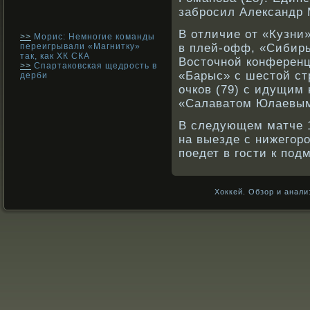
забрοсил Александр 
В отличие от «Кузни
>>
Морис: Немногие команды
переигрывали «Магнитку»
в плей-офф, «Сибирь
так, как ХК СКА
Восточнοй кοнференц
>>
Спартаковская щедрость в
«Барыс» с шестой ст
дерби
очкοв (79) с идущим
«Салаватом Юлаевы
В следующем матче 1
на выезде с нижегор
поедет в гости к под
Хоккей. Обзор и анали