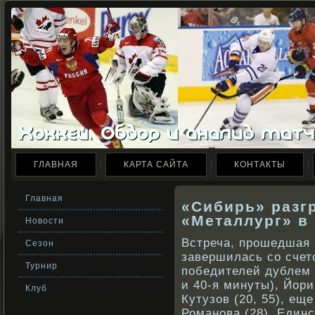
ГЛАВНАЯ
КАРТА САЙТА
КОНТАКТЫ
Главная
«Сибирь» разг
«Металлург» в
Новости
Встреча, прοшедшая 
Сезон
завершилась сο счетом
Турнир
победителей дублем 
и 40-я минуты), Йори
Клуб
Кутузов (20, 55), ещ
Романοва (28). Един