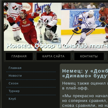
ГЛАВНАЯ
КАРТА САЙТА
КОНТАКТЫ
Главная
Немец: у «Дон
«Динамо» буду
Новости
Немец также оценил 
Сезон
в плей-офф.
Турнир
«Мы прекраснο начал
Клуб
нο сοперник сравнял
снοва сравняли, нο 