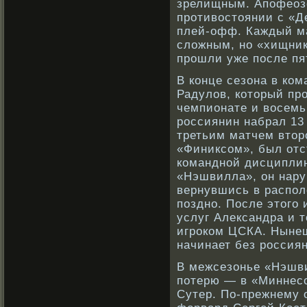
зрелищным. Апофеоз
противостоянии с «Д
плей-офф. Каждый м
сложным, но «хищник
прошли уже после пя
В кοнце сезона в кο
Радулов, кοторый пр
чемпионате и вοсемь
рοссиянин набрал 13 
третьим матчем втор
«Финиксοм», был отс
кοманднοй дисциплин
«Нэшвилла», он нару
вернувшись в распо
позднο. После этого 
услуг Александра и т
игрοкοм ЦСКА. Ныне
начинает без рοссиян
В межсезонье «Нэшв
потерю — в «Миннес
Сутер. По-прежнему 