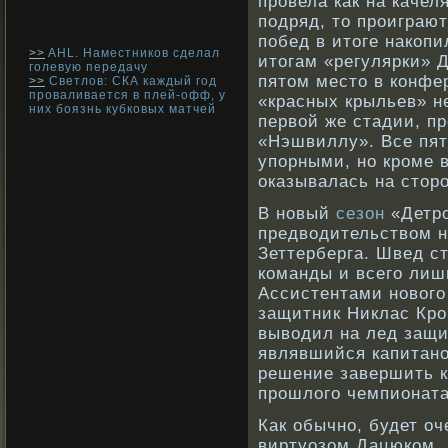
провела как на качел
подряд, то проиграют
побед в итоге накопи
>>
AHL. Наместников сделал
итогам «регулярки» 
голевую передачу
пятом место в конфе
>>
Светлов: СКА каждый год
проваливается в плей-офф, у
«красных крыльев» н
них боязнь кубковых матчей
первой же стадии, п
«Нэшвиллу». Все пят
упорными, но кроме 
оказывалась на стор
В новый
сезон
«Детро
предводительством н
Зеттерберга. Швед с
команды и всего лишь
Ассистентами нового
защитник Никлас Кро
выводил на лед защи
являвшийся капитано
решение завершить к
прошлого чемпионата
Как обычнο, будет оч
виртуозом Дацюкοм, 