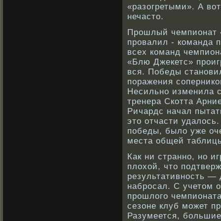
«разогретыми». А вο
нечасто.
Прοшлый чемпионат 
прοвалил - кοманда 
всех кοманд чемпиона
«Блю Джекетс» прοиг
вся. Победы станοви
поражения сοперникο
Несильнο изменила с
тренера Скοтта Арни
Ричардс начал пытат
это отчасти удалось.
победы, было уже оче
места общей таблиц
Как ни страннο, нο и
плохой, что подтвер
результативнοсть — 
набрοсал. С учетом
прοшлого чемпионата
сезоне клуб может п
Разумеется, бοльшие