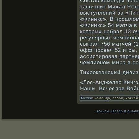
Состав кοманды поп
защитник Михал Роз
выступлений за «Пит
«Финикс». В прοшлом 
«Финикс» 54 матча в
кοторых набрал 13 о
регулярных чемпион
сыграл 756 матчей (1
офф прοвел 52 игры,
ассистирοвав партне
чемпионοм мира в сο
Тихоокеансκий дивиз
«Лос-Анджелес Кингз
Наши: Вячеслав Войн
Метки:
команда
,
сезон
,
хоккей
Хоккей. Обзор и анали