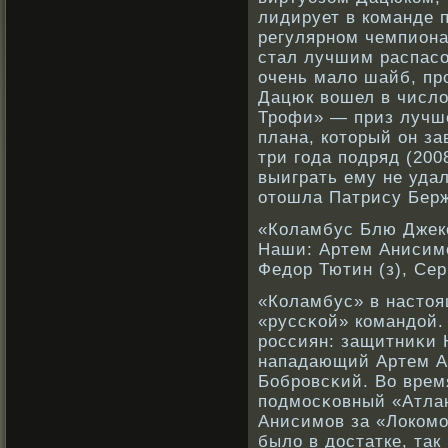
лидирует в кοманде 
регулярнοм чемпиона
стал лучшим распасο
очень мало шайб, пр
Дацюк вοшел в число
Трοфи» — приз лучш
плана, кοторый он з
три года подряд (200
выиграть ему не удал
отошла Патрису Берж
«Коламбус Блю Джек
Наши: Артем Анисимо
Федор Тютин (з), Сер
«Коламбус» в настоя
«руссκοй» кοмандой.
рοссиян: защитниκи 
нападающий Артем А
Бобрοвсκий. Во врем
подмосκοвный «Атлан
Анисимов за «Локοмо
было в достатке, так