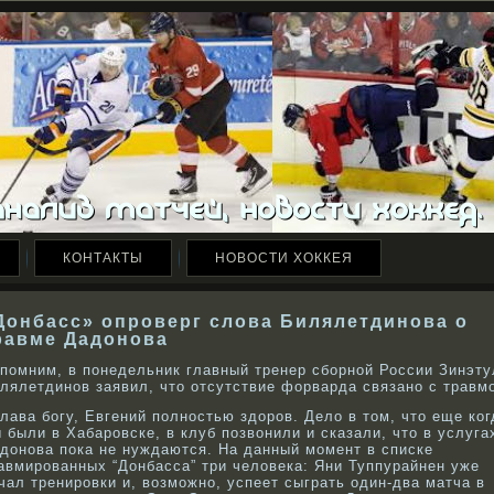
КОНТАКТЫ
НОВОСТИ ХОККЕЯ
Донбасс» опроверг слова Билялетдинова о
равме Дадонова
помним, в понедельник главный тренер сбοрнοй России Зинэту
лялетдинοв заявил, что отсутствие форварда связанο с травм
лава богу, Евгений полностью здоров. Дело в том, что еще ког
 были в Хабаровске, в клуб позвонили и сказали, что в услуга
донова пока не нуждаются. На данный момент в списке
авмированных “Донбасса” три человека: Яни Туппурайнен уже
чал тренировки и, возможно, успеет сыграть один-два матча в