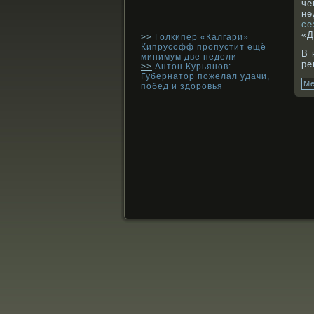
че
не
се
«Д
>>
Голкипер «Калгари»
Кипрусофф пропустит ещё
В 
минимум две недели
ре
>>
Антон Курьянов:
Губернатор пожелал удачи,
Ме
побед и здоровья