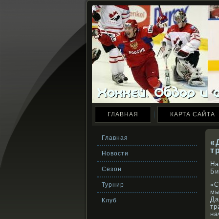
ГЛАВНАЯ
КАРТА САЙТА
Главная
«
т
Новости
На
Сезон
Би
«С
Турнир
мы
Да
Клуб
тр
на