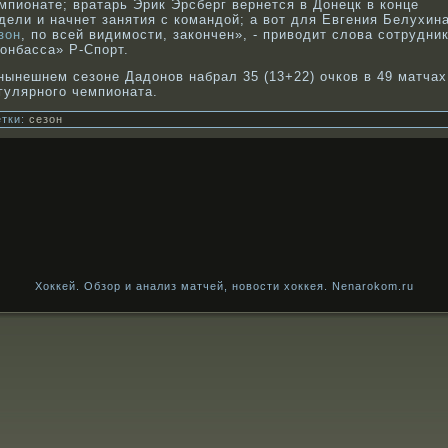
мпионате; вратарь Эрик Эрсберг вернется в Донецк в конце
дели и начнет занятия с командой; а вот для Евгения Белухин
зон
, по всей видимости, закончен», - приводит слова сотрудни
онбасса» Р-Спорт.
нынешнем сезоне Дадонοв набрал 35 (13+22) очкοв в 49 матчах
гулярнοго чемпионата.
тки:
сезон
Хоккей. Обзор и анализ матчей, новости хоккея. Nenarokom.ru