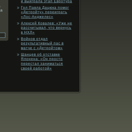
и выиграла этап Евротура
а
Гол Павла Дацюка помог
ка
«Детройту» переиграть
«Лос-Анджелес»
Алексей Ковалев: «Уже не
рассчитывал, что вернусь
в НХЛ»
Войнов отдал
результативный пас в
матче с «Детройтом»
Шанцев об отставке
Ялонена: «Он просто
перестал заниматься
своей работой»