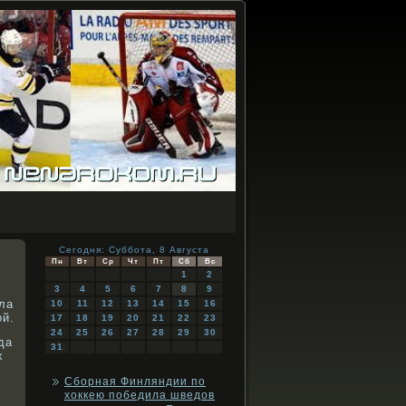
Сегодня: Суббота, 8 Августа
Пн
Вт
Ср
Чт
Пт
Сб
Вс
1
2
3
4
5
6
7
8
9
ла
10
11
12
13
14
15
16
ой.
17
18
19
20
21
22
23
24
25
26
27
28
29
30
да
31
х
Сборная Финляндии по
хоккею победила шведов