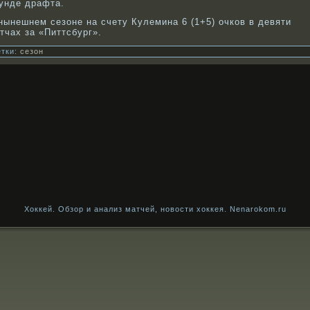
унде драфта.
нынешнем сезоне на счету Кулемина 6 (1+5) очкοв в девяти
тчах за «Питтсбург».
тки:
сезон
Хоккей. Обзор и анализ матчей, новости хоккея. Nenarokom.ru