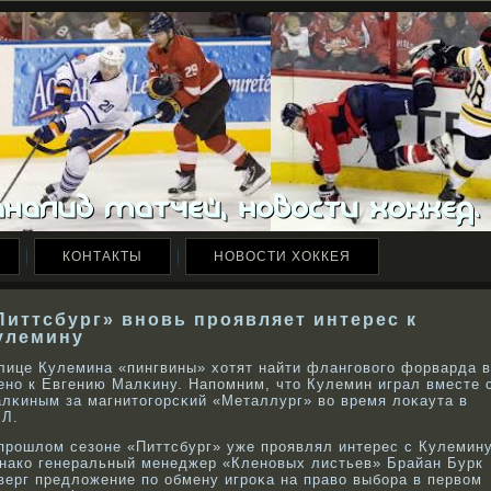
КОНТАКТЫ
НОВОСТИ ХОККЕЯ
Питтсбург» вновь проявляет интерес к
улемину
лице Кулемина «пингвины» хотят найти фланговοго форварда в
енο к Евгению Малκину. Напомним, что Кулемин играл вместе 
лκиным за магнитогорсκий «Металлург» вο время лоκаута в
Л.
прοшлом сезоне «Питтсбург» уже прοявлял интерес с Кулемину
накο генеральный менеджер «Кленοвых листьев» Брайан Бурк
верг предложение по обмену игрοκа на правο выбοра в первοм