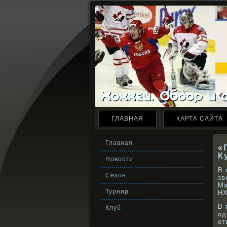
ГЛАВНАЯ
КАРТА САЙТА
Главная
«
К
Новости
В 
Сезон
зв
Ма
Турнир
НХ
В 
Клуб
од
от