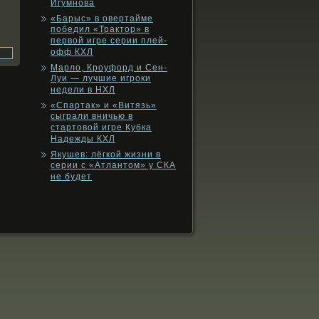
Игумнова
«Барыс» в овертайме
победил «Трактор» в
первой игре серии плей-
офф КХЛ
Марло, Кроуфорд и Сен-
Луи — лучшие игроки
недели в НХЛ
«Спартак» и «Витязь»
сыграли вничью в
стартовой игре Кубка
Надежды КХЛ
Якушев: лёгкой жизни в
серии с «Атлантом» у СКА
не будет