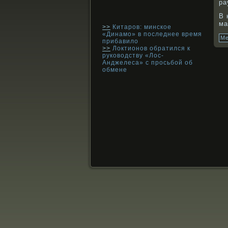
ра
В 
ма
>>
Китаров: минское
«Динамо» в последнее время
Ме
прибавило
>>
Локтионов обратился к
руководству «Лос-
Анджелеса» с просьбой об
обмене