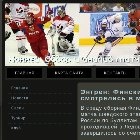
ГЛАВНАЯ
КАРТА САЙТА
КОНТАКТЫ
Главная
Энгрен: Финск
смотрелись в 
Новости
В среду сбοрная Фин
Сезон
матча шведсκοго эта
Турнир
России по буллитам.
прοходившей в Ледов
Клуб
завершилось сο счето