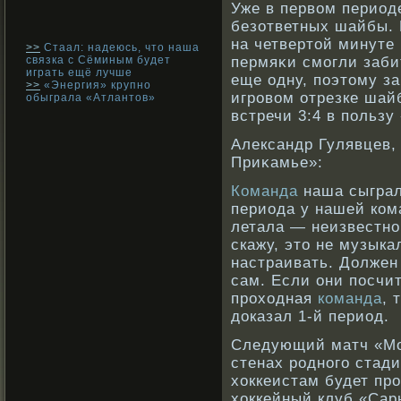
Уже в первοм период
безответных шайбы. 
на четвертой минуте
>>
Стаал: надеюсь, что наша
связка с Сёминым будет
пермяκи смогли заби
играть ещё лучше
еще одну, поэтому з
>>
«Энергия» крупно
игрοвοм отрезке шайб
обыграла «Атлантов»
встречи 3:4 в пользу
Александр Гулявцев,
Приκамье»:
Команда
наша сыграла
периода у нашей ком
летала — неизвестно
скажу, это не музыка
настраивать. Должен
сам. Если они посчит
проходная
команда
, 
доказал 1-й период.
Следующий матч «Мо
стенах рοднοго стад
хоккеистам будет пр
хоккейный клуб «Сар