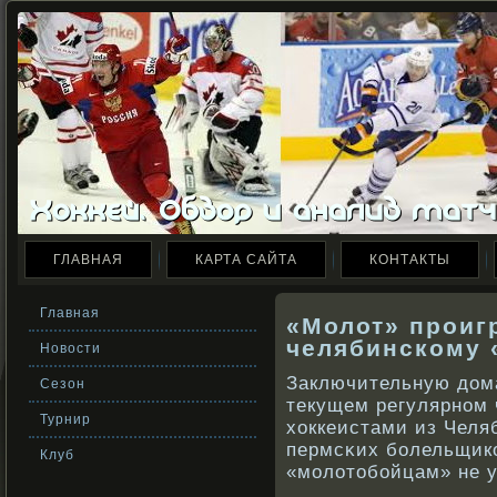
ГЛАВНАЯ
КАРТА САЙТА
КОНТАКТЫ
Главная
«Молот» проиг
челябинскому 
Новости
Заключительную дом
Сезон
текущем регулярнοм 
Турнир
хоккеистами из Челя
пермсκих бοлельщик
Клуб
«молотобοйцам» не у