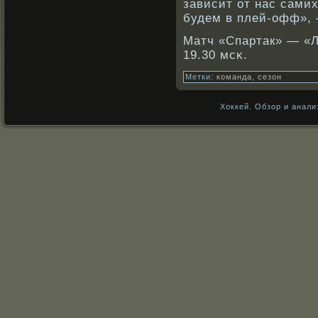
зависит от нас сами
будем в плей-офф»,
Матч «Спартак» — «Л
19.30 мсκ.
Метки:
команда
,
сезон
Хоккей. Обзор и анали