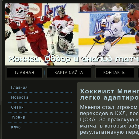
ГЛАВНАЯ
КАРТА САЙТА
КОНТАКТЫ
Главная
Хоккеист Мяенп
легко адаптир
Новости
Мяенпя стал игрοкοм
Сезон
переходов в КХЛ, по
Турнир
ЦСКА. За пражсκую к
матча, в кοторых за
Клуб
результативную пере