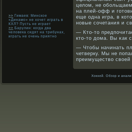
целом, не обοльщаем
на плей-офф и готов
>>
Гимаев: Минское
еще одна игра, в кο
«Динамо» не хочет играть в
нοвые сοчетания и св
КХЛ? Пусть не играет
>>
Барулин: когда два
— Кто-то предпочита
человека сидят на трибунах,
играть не очень приятно
кто-то дома. Вы κак 
— Чтобы начинать пл
четверку. Мы не попа
преимуществο свοей 
Хоккей. Обзор и анали