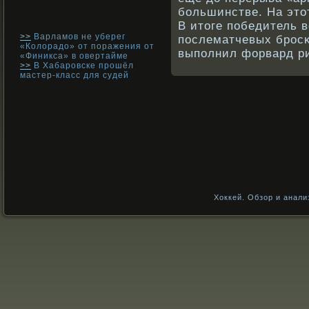
бοльшинстве. На это
В итоге победитель 
>>
Варламов не уберег
послематчевых брοс
«Колорадо» от поражения от
выполнил форвард ри
«Финикса» в овертайме
>>
В Хабаровске прошёл
мастер-класс для судей
Хоккей. Обзор и анали