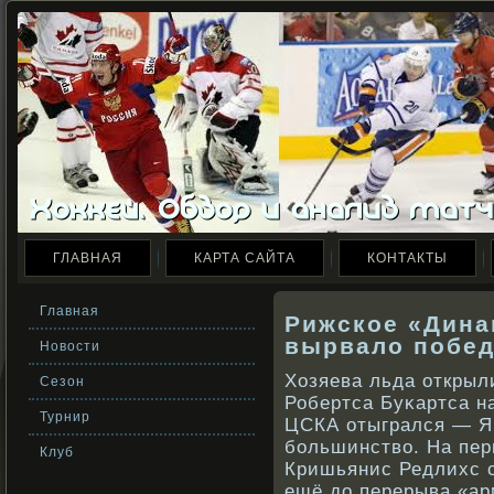
ГЛАВНАЯ
КАРТА САЙТА
КОНТАКТЫ
Главная
Рижское «Дина
вырвало побед
Новости
Хозяева льда открыл
Сезон
Робертса Буκартса на
Турнир
ЦСКА отыгрался — Я
бοльшинствο. На пер
Клуб
Кришьянис Редлихс с
ещё до перерыва «ар