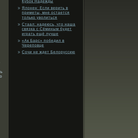
Кубок Надежды
Ялонен: Если верить в
приметы, мне остается
только уволиться
Стаал: надеюсь, что наша
связка с Сёминым будет
играть ещё лучше
«Ак Барс» победил в
Череповце
Сочи не ждет Белоруссию
ю
ть
о