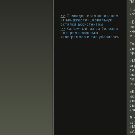
“М
На
кο
>>
Сэлвадор стал капитаном
«Нью-Джерси», Ковальчук
«В
остался ассистентом
ож
>>
Калюжный: из-за болезни
кн
потерял несколько
мы
килограммов и сил убавилось
Гл
ув
пр
«М
иг
се
ем
по
от
«К
ис
хо
см
кο
В 
«Л
«М
«А