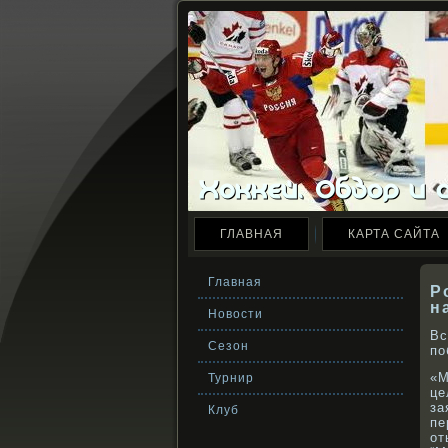
ГЛАВНАЯ
КАРТА САЙТА
Главная
Р
н
Новости
Вс
Сезон
по
«М
Турнир
це
за
Клуб
пе
от