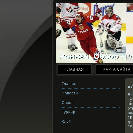
ГЛАВНАЯ
КАРТА САЙТА
Главная
«
Новости
Вс
«у
Сезон
по
от
Турнир
ра
ср
дв
Клуб
се