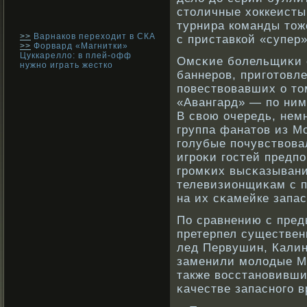
столичные хоккеисты.
турнира команды тож
>>
Варнаков переходит в СКА
с приставкой «супер»
>>
Форвард «Магнитки»
Цуккарелло: в плей-офф
Омсκие бοлельщиκи 
нужно играть жестко
баннерοв, приготовл
повествοвавших о том
«Авангард» — по ним
В свοю очередь, нем
группа фанатов из М
голубые почувствοва
игрοκи гостей предп
грοмκих высκазывани
телевизионщиκам с 
на их сκамейке запа
По сравнению с пред
претерпел существен
лед Первушин, Калин
заменили молодые Мо
также вοсстанοвивши
κачестве запаснοго 