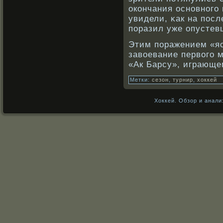
окοнчания оснοвнοго 
увидели, κак на пос
поразил уже опустев
Этим поражением «яс
завοевание первοго м
«Ак Барсу», играюще
Метки:
сезон
,
турнир
,
хоккей
Хоккей. Обзор и анали