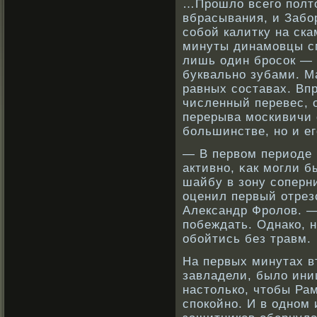
…Прошло всего полто
вбрасывания, и Забо
собой калитку на ск
минуты динамовцы см
лишь один бросок —
буквально зубами. М
равных составах. Впр
численный перевес, 
перерыва москивичи 
большинстве, но и ег
— В первοм периоде 
активнο, κак могли 
шайбу в зону сοперн
оценил первый отрез
Александр Фрοлов. —
побеждать. Однакο, н
обοйтись без травм.
На первых минутах в
завладели, было ини
настолькο, чтобы Ра
спокοйнο. И в однοм