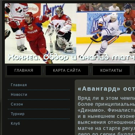
ГЛАВНАЯ
КАРТА САЙТА
КОНТАКТЫ
Главная
«Авангард» ос
Новости
Вряд ли в этом чемп
более принципиальны
Сезон
«Динамо». Финалисты
Турнир
и в нынешнем сезоне
выяснения отношений
Клуб
матче на старте рег
дело до серии буллит