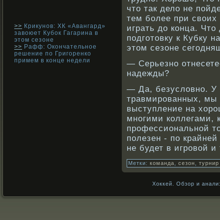
что так дело не пойд
тем более при своих
>>
Крикунов: ХК «Авангард»
играть до конца. Чт
завоюет Кубок Гагарина в
подготовку к Кубку 
этом сезоне
>>
Рафф: Окончательное
этом сезоне сегодняш
решение по Григоренко
примем в конце недели
— Серьезнο отнесете
надежды?
— Да, безусловно. У 
травмированных, мы 
выступление на хоро
многими коллегами, к
профессиональной то
полезен - по крайней
не будет в игровой и
Метки:
команда
,
сезон
,
турнир
Хоккей. Обзор и анали