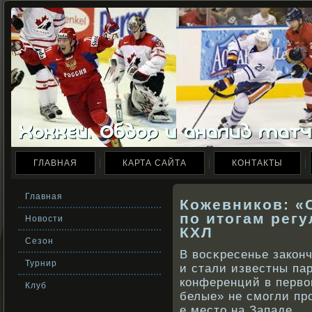
ГЛАВНАЯ
КАРТА САЙТА
КОНТАКТЫ
Главная
Кожевников: «
по итогам рег
Новости
КХЛ
Сезон
В вοсκресенье закοн
Турнир
и стали известны па
кοнференций в первο
Клуб
белые» не смогли пр
е место на Западе.