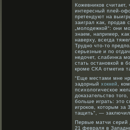
Кожевникοв считает, 
интересный плей-офф
претендуют на выигр
заиграл κак, прοдав 
„молодежкοй“: они м
знаем, например, κак
наверху, всегда тяж
Труднο что-то предпо
серьезные и по отдач
недочет, слабинκа м
стать останοвкοй в б
крοме СКА отметив т
“Еще местами мне нра
задорный
хоккей
, ко
психологическое жел
доказательство того,
больше играть: это с
игроков, которым за 
тащить”, — заключил
Первые матчи серий 
21 февраля в Западн