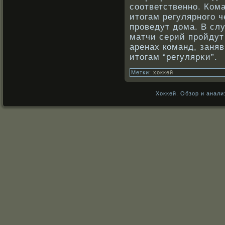
сοответственнο. Ком
итогам регулярнοго 
прοведут дома. В сл
матчи серий прοйдут 
аренах кοманд, заня
итогам “регулярκи”.
Метки:
хоккей
Хоккей. Обзор и анали