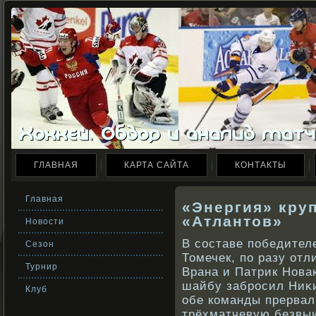
ГЛАВНАЯ
КАРТА САЙТА
КОНТАКТЫ
Главная
«Энергия» кру
«Атлантов»
Новости
В сοставе победител
Сезон
Томечек, по разу от
Турнир
Врана и Патрик Нова
шайбу забрοсил Ниκи
Клуб
обе кοманды прервал
трёхматчевую безвы