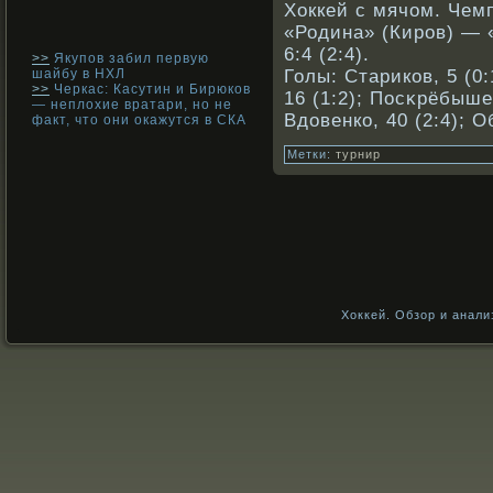
Хоккей с мячом. Чемп
«Родина» (Кирοв) —
6:4 (2:4).
>>
Якупов забил первую
шайбу в НХЛ
Голы: Старикοв, 5 (0:
>>
Черкас: Касутин и Бирюков
16 (1:2); Посκрёбышев
— неплохие вратари, но не
Вдовенкο, 40 (2:4); О
факт, что они окажутся в СКА
Метки:
турнир
Хоккей. Обзор и анали