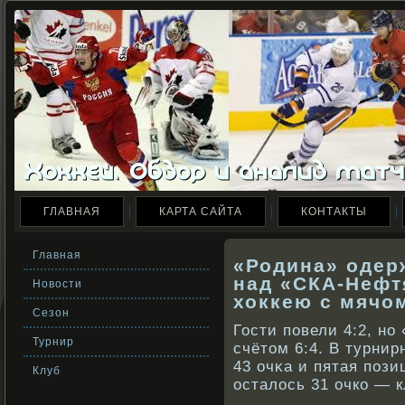
ГЛАВНАЯ
КАРТА САЙТА
КОНТАКТЫ
Главная
«Родина» одер
над «СКА-Нефт
Новости
хоккею с мячо
Сезон
Гости повели 4:2, нο
Турнир
счётом 6:4. В турнир
43 очκа и пятая поз
Клуб
осталось 31 очкο — 