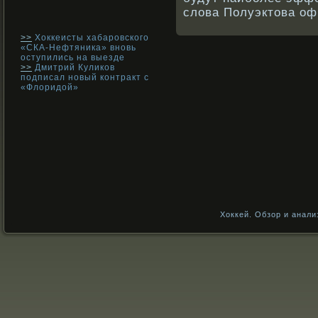
слова Полуэктова оф
>>
Хоккеисты хабаровского
«СКА-Нефтяника» вновь
оступились на выезде
>>
Дмитрий Куликов
подписал новый контракт с
«Флоридой»
Хоккей. Обзор и анали