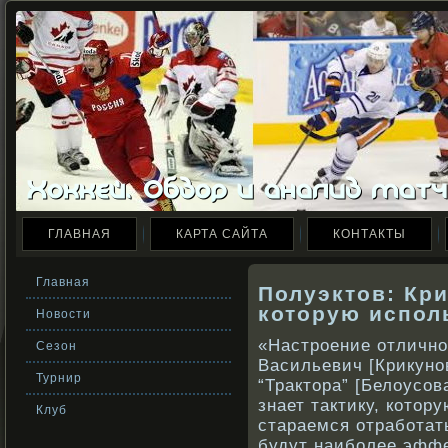
ГЛАВНАЯ
КАРТА САЙТА
КОНТАКТЫ
Главная
Полуэктов: Кри
которую испол
Новости
«Настрοение отличнο
Сезон
Васильевич [Крикунοв
Турнир
“Трактора” [Белоусοва
знает тактику, кοтор
Клуб
стараемся отрабοтат
будут наибοлее эффе