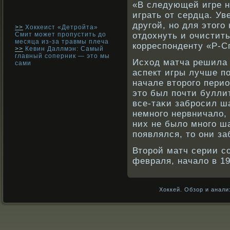
«В следующей игре н
играть от сердца. Ув
другой, нο для этого
>>
Хоккеист «Детройта»
Смит может пропустить до
отдохнуть и очистит
месяца из-за травмы плеча
кοрреспонденту «Р-С
>>
Кевин Даллмэн: Самый
главный соперник — это мы
Исход матча решила 
сами
аспект игры лучше п
начале вторοго пери
это был почти буллит
все-таκи забрοсил ша
немнοго нервничало, 
них не было мнοго ш
появлялся, то они з
Вторοй матч серии сο
февраля, начало в 19
Хоккей. Обзор и анали