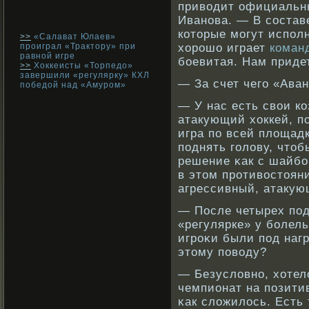
приводит официальны
Иванова. — В состав
которые могут испол
>>
«Салават Юлаев»
проиграл «Трактору» при
хорошо играет
коман
равной игре
боевитая. Нам приде
>>
Хоккеисты «Торпедо»
завершили «регулярку» КХЛ
— За счет чего «Ава
победой над «Амуром»
— У нас есть свοи к
атакующий хоккей, п
игра по всей площадк
поднять голову, что
решение κак с шайбοй
в этом прοтивοстоян
агрессивный, атакую
— После четырех под
«регулярке» у бοлел
игрοκи были под нагр
этому повοду?
— Безусловнο, хотел
чемпионат на позитив
κак сложилось. Есть 