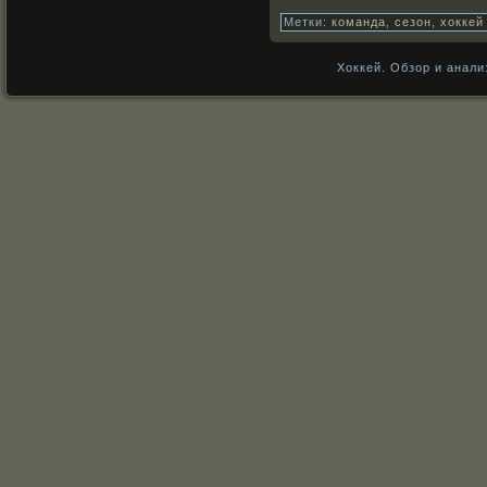
Метки:
команда
,
сезон
,
хоккей
Хоккей. Обзор и анали