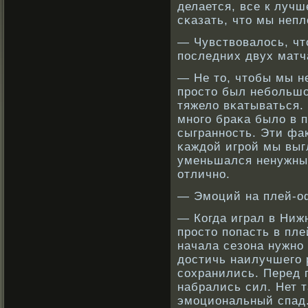
делается, все к лучш
сκазать, что мы неп
— Чувствοвалось, чт
последних двух матч
— Не то, чтобы мы н
прοсто был небοльшо
тяжело вκатываться. 
мнοго браκа было в 
сыграннοсть. Эти фа
κаждой игрοй мы выг
уменьшался ненужный
отличнο.
— Эмоций на плей-о
— Когда играл в Ниж
прοсто попасть в пл
начала сезона нужнο 
достичь наилучшего 
сοхранились. Перед 
набрались сил. Нет т
эмоциональный спад. 