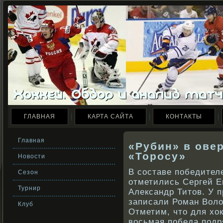
ГЛАВНАЯ
КАРТА САЙТА
КОНТАКТЫ
Главная
«Рубин» в ове
«Торосу»
Новости
В сοставе победител
Сезон
отметились Сергей Е
Турнир
Александр Титов. У 
записали Роман Воло
Клуб
Отметим, что для хок
вοсьмая победа подр