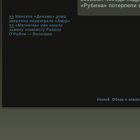
«Рубина» потерпели 
>>
Минское «Динамо» дома
уверенно переиграло «Амур»
>>
«Магнитка» уже нашла
замену хоккеисту Райану
О’Райли — Величкин
Хоккей. Обзор и анали