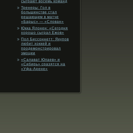
сыграют восемь команд
Тренеры: Гол в
большинстве стал
решающим в матче
«Барыс» — «Слован»
Юкка Ялонен: «Сегодня
хорошо сыграл Ежов»
Пол Биссоннетт: Якупов
любит хоккей и
продемонстрировал
эмоции
«Салават Юлаев» и
«Сибирь» сразятся на
«Уфа-Арене»