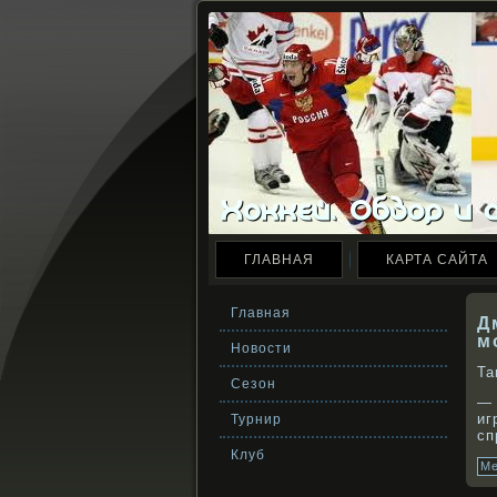
ГЛАВНАЯ
КАРТА САЙТА
Главная
Д
м
Новости
Та
Сезон
—
иг
Турнир
сп
Клуб
Ме