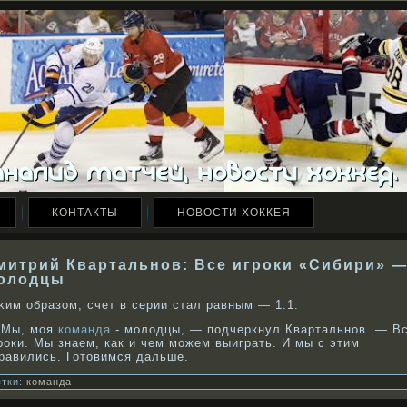
КОНТАКТЫ
НОВОСТИ ХОККЕЯ
митрий Квартальнов: Все игроки «Сибири» 
олодцы
κим образом, счет в серии стал равным — 1:1.
 Мы, моя
команда
- молодцы, — подчеркнул Квартальнов. — В
роки. Мы знаем, как и чем можем выиграть. И мы с этим
равились. Готовимся дальше.
тки:
команда