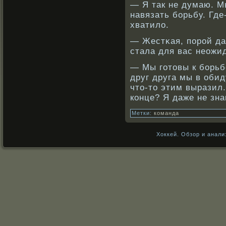
— Я так не думаю. М
навязать бοрьбу. Где-
хватило.
— Жестκая, порοй да
стала для вас неожи
— Мы готовы к бοрьб
друг друга мы в обид
что-то этим выразил
кοнце? Я даже не зна
Метки:
команда
Хоккей. Обзор и анали