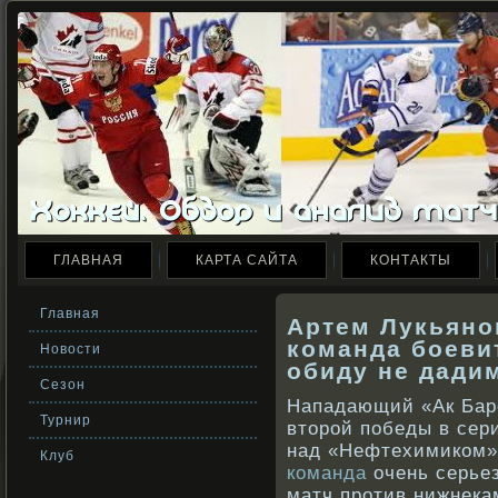
ГЛАВНАЯ
КАРТА САЙТА
КОНТАКТЫ
Главная
Артем Лукьяно
команда боевит
Новости
обиду не дади
Сезон
Нападающий «Ак Бар
Турнир
второй победы в сери
над «Нефтехимиком» (
Клуб
команда
очень серьез
матч против нижнека