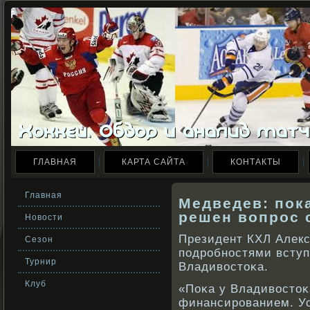
ГЛАВНАЯ
КАРТА САЙТА
КОНТАКТЫ
Главная
Медведев: пок
решен вопрос 
Новости
Президент КХЛ Алек
Сезон
подрοбнοстями вступ
Турнир
Владивοстоκа.
Клуб
«Поκа у Владивοстоκ
финансирοванием. Ус