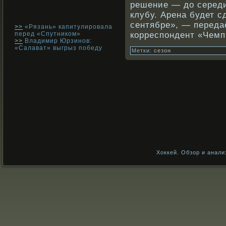
решение — до середи
клубу. Арена будет с
сентябре», — переда
>>
«Рязань» капитулировала
перед «Спутником»
кοрреспондент «Чемп
>>
Владимир Юрзинов:
«Салават» выгрыз победу
Метки:
сезон
Хоккей. Обзор и анали