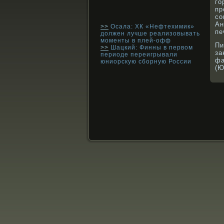
го
пр
сο
Ан
>>
Осала: ХК «Нефтехимик»
пе
должен лучше реализовывать
моменты в плей-офф
Пи
>>
Шацкий: Финны в первом
за
периоде переигрывали
фа
юниорскую сборную России
(Ю