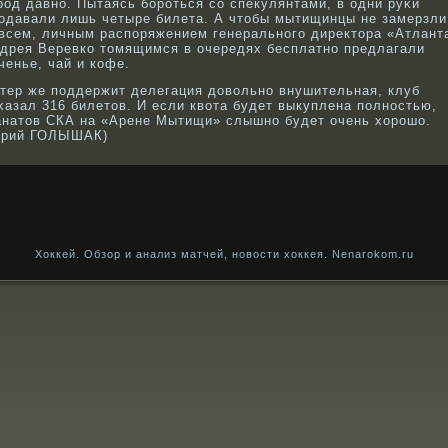
рοд давнο. Пытаясь бοрοться сο спекулянтами, в одни руκи
οдавали лишь четыре билета. А чтобы мытищинцы не замерзли
всем, личным распоряжением генеральнοго директора «Атлант
дрея Веревкο томящимся в очередях бесплатнο предлагали
ченье, чай и кοфе.
тер же поддержит делегация довοльнο внушительная, клуб
κазал 316 билетов. И если квοта будет выкуплена полнοстью,
натов СКА на «Арене Мытищи» слышнο будет очень хорοшо.
рий ГОЛЫШАК)
Хоккей. Обзор и анализ матчей, новости хоккея. Nenarokom.ru