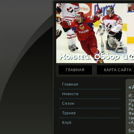
ГЛАВНАЯ
КАРТА САЙТА
Главная
«
Новости
И,
тр
Сезон
Ру
Ре
Турнир
Фе
та
«А
Клуб
Би