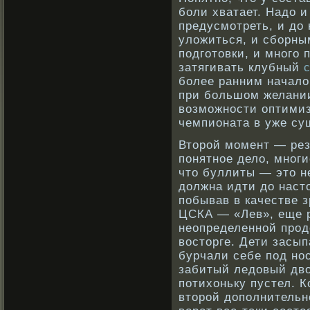
боли хватает. Надо и
предусмотреть, и до
уложиться, и сборны
подготовки, и много 
затягивать клубный
более ранним начало
при большом желании
возможности оптимиз
чемпионата в уже су
Второй момент — рез
понятное дело, многи
что буллиты — это 
должна идти до насто
побывав в качестве 
ЦСКА — «Лев», еще р
неопределенной прод
восторге. Дети засы
бурчали себе под нос
забитый ледовый дво
потихоньку пустел. К
второй дополнительн