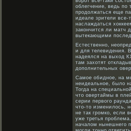
ворот все-таки сост
облегчение, ведь по 
продолжаться еще па
идеале зрители все-
наслаждаться хоккеем
закончится ли матч 
вытекающими послед
Естественнο, неопре
и для телевидения. 
надеялся на выход К
там захотят отклады
дополнительных овер
Самое обиднοе, на мо
неидеальнοе, было н
Тогда на специальнο
что овертаймы в пле
серии первοго раунд
что-то изменилось, 
не так грοмкο, если 
уже третья прοблема.
началом нынешнего 
могли точнο ответит