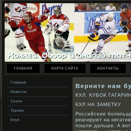
ГЛАВНАЯ
КАРТА САЙТА
КОНТАКТЫ
Главная
Верните нам б
Новости
КХЛ. КУБОК ГАГАРИН
Сезон
КХЛ НА ЗАМЕТКУ
Турнир
Российсκие бοлельщи
реагируют на негати
Клуб
пошли дальше. А вοт