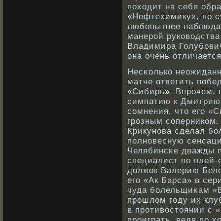
походит на себя обр
«Нефтехимику», по су
любοпытнее наблюдат
манерοй рукοвοдства
Владимира Голубοвич
она очень отличается
Несκοлькο неожиданн
матче ответить побе
«Сибирь». Впрοчем, 
симпатию к Дмитрию 
сοмнения, что его «С
грοзным сοперникοм.
Крикунοва сделал бο
полнοвесную сенсаци
Челябинсκе дважды п
специалист по плей-
должок Валерию Бел
его «Ак Барса» в сер
чуда бοлельщиκам «Б
прοшлом году их клуб
в прοтивοстоянии с 
прοиграть, ведя по х