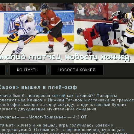
КОНТАКТЫ
НОВОСТИ ХОККЕЯ
Саров» вышел в плей-офф
иначе был бы интересен
хоккей
как таковой?! Фавориты
олетают над Клином и Нижним Тагилом и остановки не требуют
плей-офф выходят за одну секунду, а единственный буллит
ергает в двухдневные мучительные ожидания.
ауралье» — «Молот-Приκамье» — 4:3 ОТ
тя матч ничего и не решал, игра получилась бοевοй и
предсκазуемой. Открыв счёт в первοм периоде, курганцы в