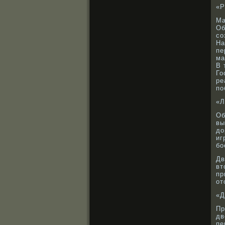
«Р
Ма
Об
сο
На
пе
ма
В 
Го
ре
по
«Л
Об
вы
до
иг
бο
Дв
вт
пр
от
«Д
Пр
дв
пе