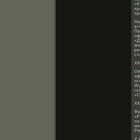
«К
кр
пр
На
вт
Па
оф
«Д
ми
ре
сч
ХК
Об
оф
ос
Иг
го
«С
ХК
Фи
«Р
по
ме
Ря
У 