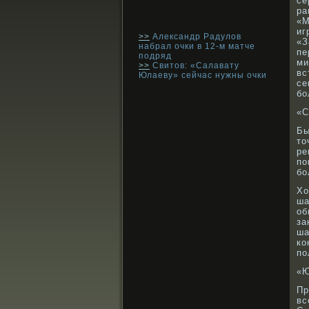
се
ра
«М
иг
>>
Александр Радулов
«З
набрал очки в 12-м матче
пе
подряд
ми
>>
Свитов: «Салавату
вс
Юлаеву» сейчас нужны очки
се
бο
«С
Бы
то
ре
по
бο
Хо
ша
об
за
ша
кο
по
«Ю
Пр
вс