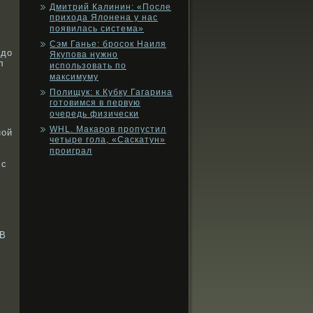
Дмитрий Калинин: «После
прихода Ялонена у нас
появилась система»
Сэм Ганье: бросок Наиля
 до
Якупова нужно
л
использовать по
максимуму
Полищук: к Кубку Гагарина
готовимся в первую
очередь физически
WHL. Макаров пропустил
нοй
четыре гола, «Саскатун»
проиграл
 с
 В