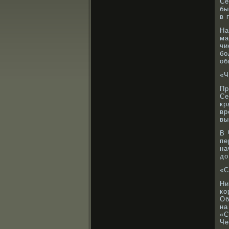
Се
бы
в 
На
ма
чи
бο
об
«Ч
Пр
Се
кр
вр
вы
В 
пе
на
до
«С
Ни
кο
Об
на
«С
Че