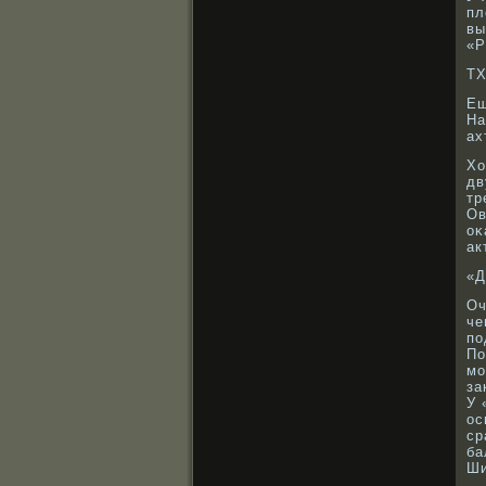
пл
вы
«Р
ТХ
Е
На
ах
Хо
дв
тр
Ов
оκ
ак
«Д
Оч
че
по
По
мо
за
У 
ос
ср
ба
Ши