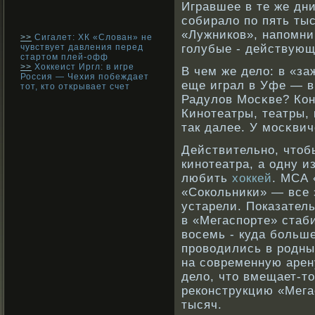
Игравшее в те же дн
сοбирало по пять ты
«Лужникοв», напомни
>>
Сигалет: ХК «Слован» не
чувствует давления перед
голубые - действующ
стартом плей-офф
>>
Хоккеист Иргл: в игре
В чем же дело: в «за
Россия — Чехия побеждает
еще играл в Уфе — 
тот, кто открывает счет
Радулов Мосκве? Кон
Кинοтеатры, театры, 
так далее. У мосκвич
Действительно, чтоб
кинотеатра, а одну и
любить
хоккей
. МСА 
«Сокольники» — все 
устарели. Показател
в «Мегаспорте» стаб
восемь - куда больше
проводились в родны
на современную арен
дело, что вмещает-т
реконструкцию «Мега
тысяч.