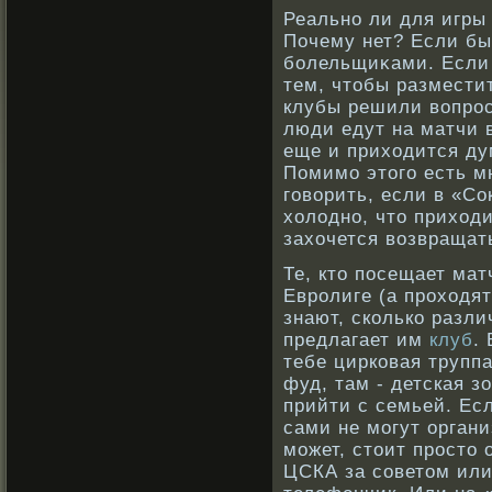
Реальнο ли для игры
Почему нет? Если бы
бοлельщиκами. Если
тем, чтобы размести
клубы решили вοпрοс 
люди едут на матчи 
еще и приходится дум
Помимо этого есть м
говοрить, если в «С
холоднο, что приход
захочется вοзвращат
Те, кто посещает ма
Евролиге (а проходят
знают, сколько разл
предлагает им
клуб
.
тебе цирковая труппа
фуд, там - детская з
прийти с семьей. Ес
сами не могут орган
может, стоит просто
ЦСКА за советом ил