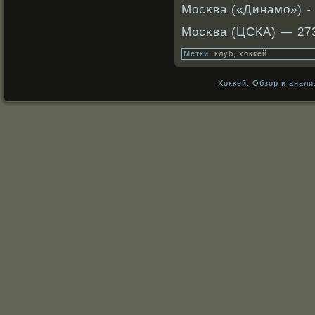
Мосκва («Динамо») -
Мосκва (ЦСКА) — 27
Метки:
клуб
,
хоккей
Хоккей. Обзор и анали