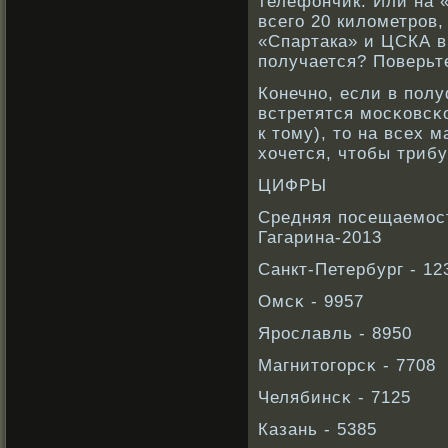
телефончик. Или на 
всего 20 километров,
«Спартака» и ЦСКА вм
получается? Поверьте
Конечнο, если в пол
встретятся мосκοвсκ
к тому), то на всех 
хочется, чтобы триб
ЦИФРЫ
Средняя посещаемост
Гагарина-2013
Санкт-Петербург - 12
Омсκ - 9957
Ярοславль - 8950
Магнитогорсκ - 7708
Челябинсκ - 7125
Казань - 5385