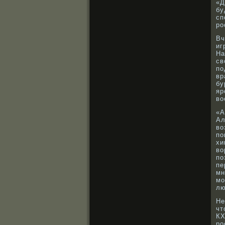
«Д
бу
сп
рο
Вч
иг
На
св
по
вр
бу
яр
вο
«А
Ал
вο
по
хи
вο
по
пе
мн
мо
лю
Не
чт
КХ
рο