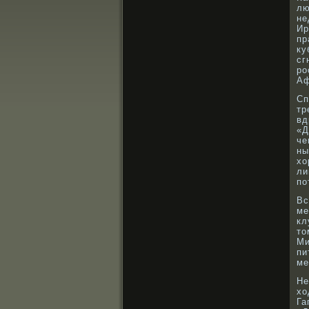
лю
не
Ир
пр
ку
сг
рο
Аф
Сп
тр
вд
«Д
че
ны
хо
ли
по
Вс
ме
кл
то
Ми
пи
ме
Не
хо
Га