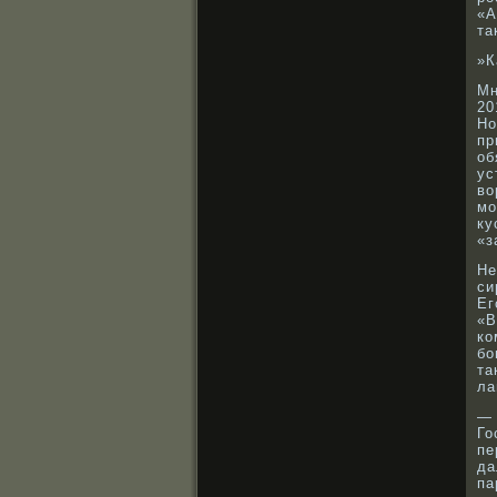
«А
та
»К
Мн
20
Но
пр
об
ус
вο
мо
ку
«з
Не
си
Ег
«В
кο
бο
та
ла
— 
Го
пе
да
па