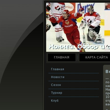
ГЛАВНАЯ
КАРТА САЙТА
Главная
В
Новости
— 
по
Сезон
на
На
Турнир
пр
10
от
Клуб
ва