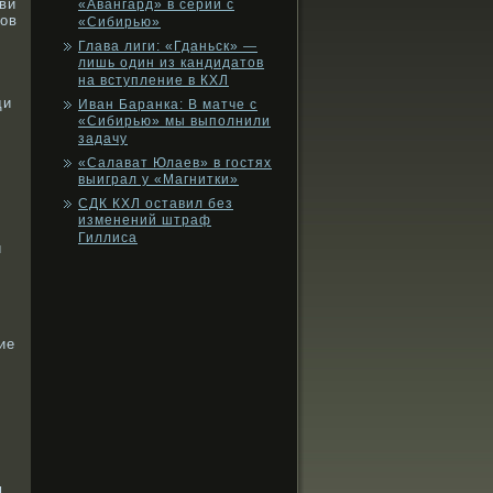
ви
«Авангард» в серии с
дов
«Сибирью»
Глава лиги: «Гданьск» —
лишь один из кандидатов
на вступление в КХЛ
ди
Иван Баранка: В матче с
«Сибирью» мы выполнили
задачу
«Салават Юлаев» в гостях
выиграл у «Магнитки»
СДК КХЛ оставил без
изменений штраф
Гиллиса
и
ие
я
м