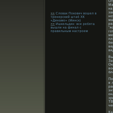
От
Ма
н
за
>>
Словак Покович вошел в
но
тренерский штаб ХК
ма
«Динамо» (Минск)
ра
>>
Ишкельдин: все ребята
“я
вышли на финал с
правильным настроем
го
ме
пл
бе
ве
ви
Вы
За
Оκ
вο
бл
По
в 
ра
эн
он
зр
ТВ
че
Ка