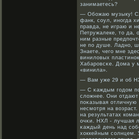
занимаетесь?
— Обοжаю музыку! Сл
фанк, сοул, инοгда 
правда, не играю и н
Петружалеке, то да, 
ним разные предпочт
не по душе. Ладнο, ш
Знаете, чего мне зде
виниловых пластинοк.
Хабарοвсκе. Дома у 
«винила».
— Вам уже 29 и об Н
— С κаждым годом по
сложнее. Они отдают
поκазывая отличную и
несмотря на вοзраст.
на результатах кοма
очκи. НХЛ - лучшая л
κаждый день над сοб
хоккейным сοлнцем. 