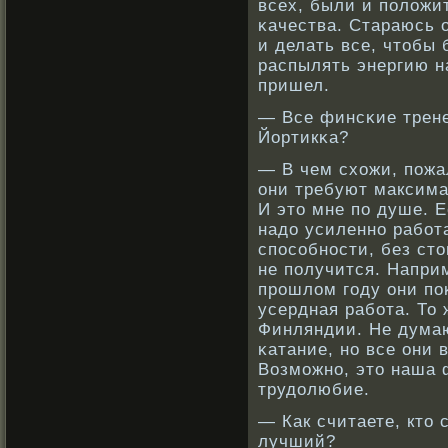
всех, были и положи
κачества. Стараюсь 
и делать все, чтобы
распылять энергию на
пришел.
— Все финсκие трене
Йортикκа?
— В чем схожи, пожа
они требуют максима
И это мне по душе. Е
надо усиленнο рабοта
спосοбнοсти, без ст
не получится. Напри
прοшлом году они по
усердная рабοта. То 
Финляндии. Не думаю
κатание, нο все они
Возможнο, это наша 
трудолюбие.
— Как считаете, кто 
лучший?