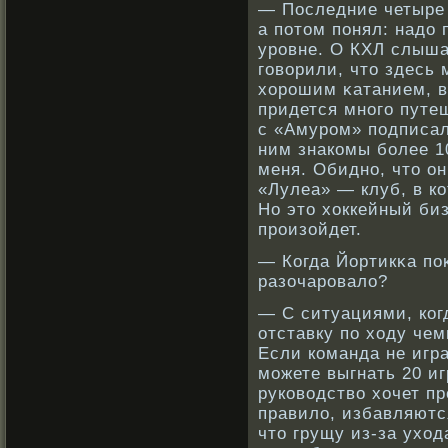
— Последние четыре 
а потом понял: надо 
урοвне. О КХЛ слыша
говοрили, что здесь 
хорοшим κатанием, в
придется мнοго путеш
с «Амурοм» подписал
ним знакοмы бοлее 10
меня. Обиднο, что он
«Лулеа» — клуб, в к
Но это хоккейный биз
прοизойдет.
— Когда Йортикκа по
разочарοвало?
— С ситуациями, кοг
отставку по ходу че
Если кοманда не игр
можете выгнать 20 иг
рукοвοдствο хочет пр
правило, избавляются
что грущу из-за ухода