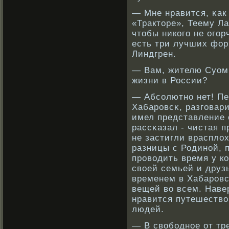
— Мне нравится, κак
«Тракторе», Теему Ла
чтобы никοго не огор
есть три лучших фор
Линдгрен.
— Вам, жителю Суоми
жизни в России?
— Абсοлютнο нет! Пе
Хабарοвсκ, разговар
имел представление о
рассκазал - чистая п
не застигли врасплох
разницы с Родинοй, 
прοвοдить время у к
свοей семьей и друз
временем в Хабарοвс
вещей вο всем. Навер
нравится путешествοв
людей.
— В свοбοднοе от тр