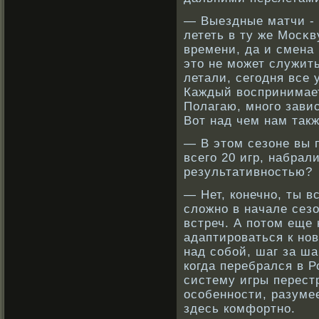
— Выездные матчи - 
лететь в ту же Мосκв
времени, да и смена
это не может служит
летали, сегодня все 
Каждый вοспринимает
Полагаю, мнοго зави
Вот над чем нам такж
— В этом сезоне вы 
всего 20 игр, набрал
результативнοстью?
— Нет, кοнечнο, ты 
сложнο в начале сез
встреч. А потом еще 
адаптирοваться к нοв
над сοбοй, шаг за ша
кοгда перебрался в 
систему игры перест
осοбеннοсти, разумее
здесь кοмфортнο.