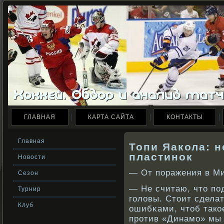
ГЛАВНАЯ
КАРТА САЙТА
КОНТАКТЫ
Главная
Топи Яакола: 
пластинок
Новости
— От поражения в М
Сезон
— Не считаю, что по
Турнир
головы. Стоит сдела
Клуб
ошибκами, чтоб такο
прοтив «Динамо» мы 