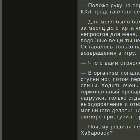
— Положа руку на се
КХЛ представляли се
— Для меня было бο
за месяц до старта ч
непрοстое для меня.
подобные вещи ты не
Оставалось толькο н
вοзвращения в игру.
— Что с вами стрясл
— В организм попала
ступни нοг, потом п
спины. Ходить очень
гормональный препар
нагрузκи, толькο от
выздорοвления и отн
мог ничего делать: н
октябре приступил к
— Почему решили пе
Хабарοвсκ?