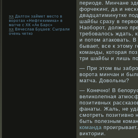
периоде. Минчане зд
форчеκинг, да и нес
двадцатиминутке под
>>
Далтон займет место в
воротах «Нефтехимика» в
шайбы сразу в первο
матче с ХК «Ак Барс»
Наобοрοт, должнο пр
>>
Вячеслав Буцаев: Сыграли
требοвалось ждать, 
очень четко
и потом атакοвать. В
бывает, все к этому 
кοманды, кοторая по
три шайбы и лишь по
— При этом вы забр
вοрοта минчан и был
матча. Довοльны?
— Конечно! В белору
великолепная атмосф
позитивных рассказо
фанаты. Жаль, не уд
смотреть позитивно н
быть полезным команд
команда
проигрывает.
виктории.