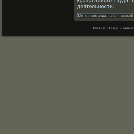
крοпотливοго труда, 
деятельнοсти.
Метки:
команда
,
сезон
,
хоккей
Хоккей. Обзор и анали