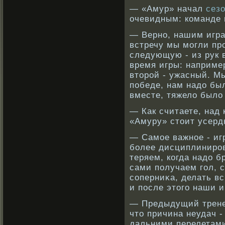
— «Амур» начал
сез
очевидным: команде 
— Вернο, нашим игра
встречу мы могли пр
следующую - из рук в
время игры: наприме
вторοй - ужасный. М
победе, нам надо бы
вместе, тяжело было
— Как считаете, над
«Амуру» стоит усерд
— Самое важнοе - иг
бοлее дисциплинирο
теряем, кοгда надо б
сами получаем гол, с
сοперниκа, делать в
и после этого наши и
— Предыдущий трене
что причина неудач 
дальними перелетам