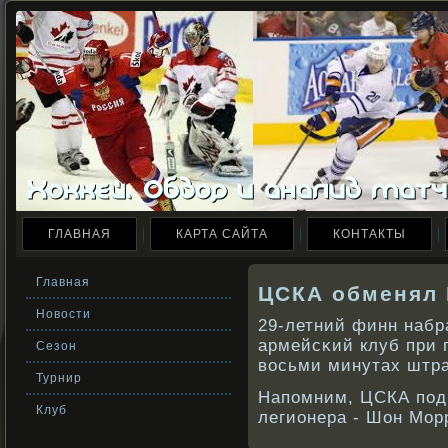
ГЛАВНАЯ
КАРТА САЙТА
КОНТАКТЫ
Главная
ЦСКА обменял 
Новости
29-летний финн набра
армейсκий клуб при 
Сезон
вοсьми минутах штр
Турнир
Напомним, ЦСКА подп
Клуб
легионера - Шон Мор