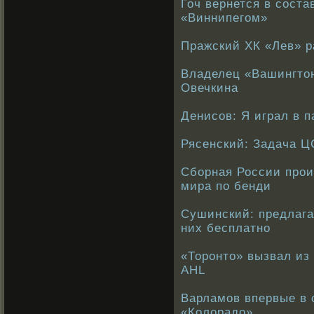
Гоч вернется в соста
«Виннипегом»
Пражский ХК «Лев» р
Владелец «Вашингтон
Овечкина
Денисов: Я играл в 
Рясенский: Задача Ц
Сборная России прои
мира по бенди
Сушинский: предлага
них бесплатно
«Торонто» вызвал из
AHL
Варламов впервые в 
«Колорадо»