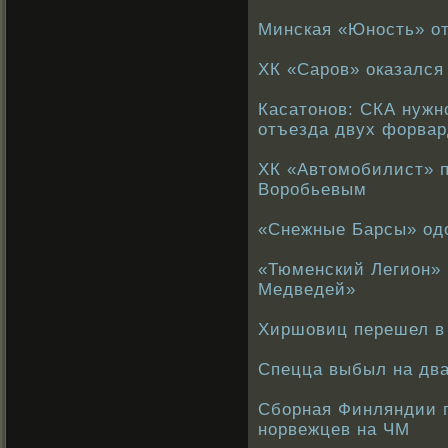
Минская «Юность» от
ХК «Саров» оказался
Касатонов: СКА нужн
отъезда двух форвар
ХК «Автомобилист» п
Воробьевым
«Снежные Барсы» од
«Тюменский Легион» 
Медведей»
Хиршовиц перешел в
Спецца выбыл на дв
Сборная Финляндии п
норвежцев на ЧМ