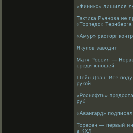
«Финикс» лишился л
Тактика Рьянова не 
«Торпедо» Тернберга
«Амур» расторг конт
Якупов заводит
Матч Россия — Норве
среди юношей
Шейн Доан: Все поду
рукой
«Роснефть» предоста
руб
«Авангард» подписал
Торесен — первый ин
в КХЛ