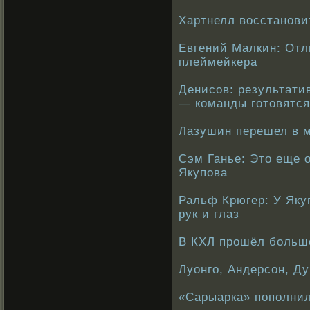
Хартнелл восстанови
Евгений Малкин: Отл
плеймейкера
Денисов: результати
— команды готовятся
Лазушин перешел в 
Сэм Ганье: Это еще 
Якупова
Ральф Крюгер: У Як
рук и глаз
В КХЛ прошёл большо
Луонго, Андерсон, Д
«Сарыарка» пополнил