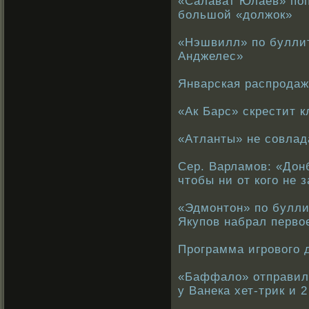
«Салават Юлаев» поп
большой «должок»
«Нэшвилл» по буллит
Анджелес»
Январская распродаж
«Ак Барс» скрестит 
«Атланты» не совлад
Сер. Варламов: «Дон
чтобы ни от кого не 
«Эдмонтон» по булли
Якупов набрал первое
Программа игрового д
«Баффало» отправил 
у Ванека хет-трик и 