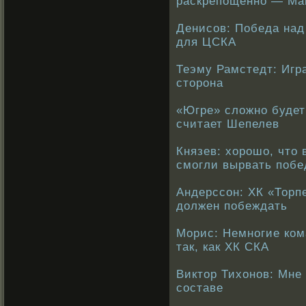
раскрепощенно — Ма
Денисов: Победа над
для ЦСКА
Теэму Рамстедт: Игр
сторона
«Югре» сложно будет
считает Шепелев
Князев: хорошо, что
смогли вырвать побе
Андерссон: ХК «Торпе
должен побеждать
Морис: Немногие ком
так, как ХК СКА
Виктор Тихонов: Мне 
составе