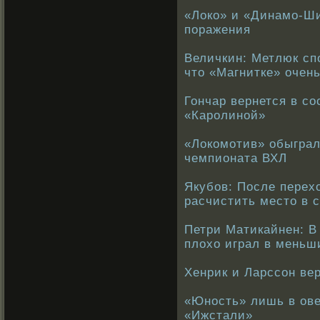
«Локо» и «Динамо-Ш
поражения
Величкин: Метлюк сп
что «Магнитке» очен
Гончар вернется в со
«Каролиной»
«Локомотив» обыграл
чемпионата ВХЛ
Якубов: После перех
расчистить место в 
Петри Матикайнен: В
плохо играл в меньш
Хенрик и Ларссон ве
«Юность» лишь в ове
«Ижстали»