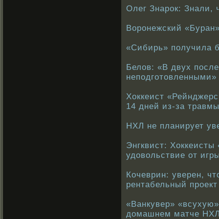
Олег Знарок: Знали, 
Воронежский «Буран
«Сибирь» получила 
Белов: «В двух посл
неподготовленными»
Хоккеист «Рейнджерс
14 дней из-за травм
НХЛ не планирует ув
Энгквист: Хоккеисты
удовольствие от игр
Кочеврин: уверен, ч
рентабельный проект
«Ванкувер» «всухую»
домашнем матче НХ