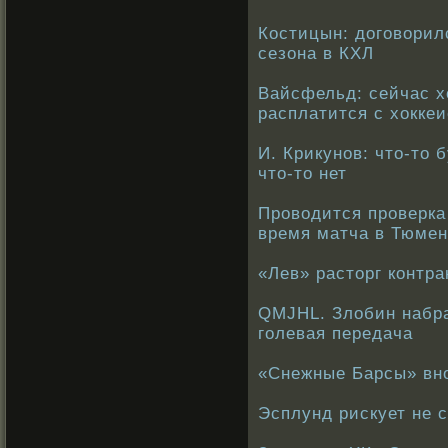
Костицын: договорил
сезона в КХЛ
Вайсфельд: сейчас х
расплатится с хокке
И. Крикунов: что-то 
что-то нет
Проводится проверка
время матча в Тюме
«Лев» расторг контр
QMJHL. Злобин набра
голевая передача
«Снежные Барсы» вн
Эсплунд рискует не 