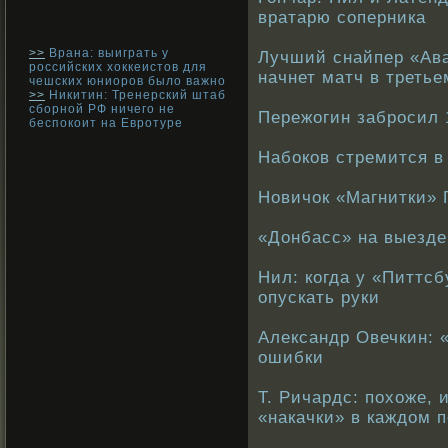
вратарю соперника
>>
Врана: выиграть у
Лучший снайпер «Ава
российских хоккеистов для
начнет матч в третье
чешских юниоров было важно
>>
Никитин: Тренерский штаб
сборной РФ ничего не
Пережогин забросил 
беспокоит на Евротуре
Набоков стремится 
Новичок «Магнитки» 
«Донбасс» на выезде
Нил: когда у «Питтсб
опускать руки
Александр Овечкин: 
ошибки
Т. Ричардс: похоже, 
«накачки» в каждом 