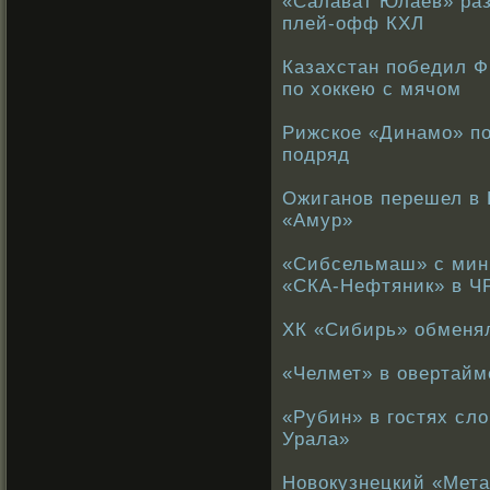
«Салават Юлаев» раз
плей-офф КХЛ
Казахстан победил 
по хоккею с мячом
Рижское «Динамо» по
подряд
Ожиганов перешел в 
«Амур»
«Сибсельмаш» с мин
«СКА-Нефтяник» в ЧР
ХК «Сибирь» обменял
«Челмет» в овертайм
«Рубин» в гостях сл
Урала»
Новокузнецкий «Мета