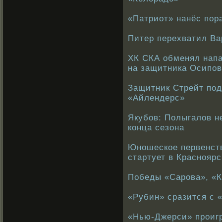
«Патриот» нанёс пор
Питер перехватил Ва
ХК СКА обменял нап
на защитника Осипов
Защитник Стрейт под
«Айлендерс»
Якубов: Полыгалов н
конца сезона
Юношеское первенств
стартует в Красноярс
Победы «Сарова», «К
«Рубин» сразится с 
«Нью-Джерси» проигр