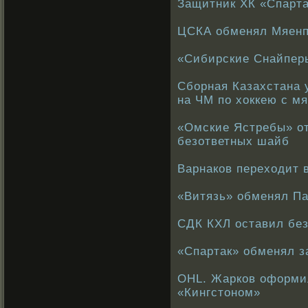
Защитник ХК «Спарт
ЦСКА обменял Мяенп
«Сибирские Снайперы
Сборная Казахстана 
на ЧМ по хоккею с м
«Омские Ястребы» от
безответных шайб
Варнаков переходит 
«Витязь» обменял Па
СДК КХЛ оставил бе
«Спартак» обменял 
OHL. Жарков оформил
«Кингстоном»