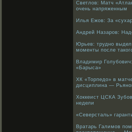
Светлов: Матч «Атла
очень напряженным
Илья Ежов: За «суха
Андрей Назаров: Над
Юрьев: трудно выдел
моменты после таког
Владимир Голубович:
«Барыса»
ХК «Торпедо» в матч
дисциплина — Рьяно
Хоккеист ЦСКА Зубов
недели
«Северсталь» гарант
Вратарь Галимов пом