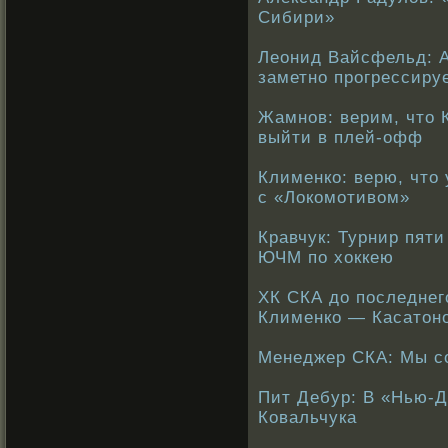
Сибири»
Леонид Вайсфельд: А
заметно прогрессиру
Жамнов: верим, что 
выйти в плей-офф
Клименко: верю, что
с «Локомотивом»
Кравчук: Турнир пяти
ЮЧМ по хоккею
ХК СКА до последнего
Клименко — Касатон
Менеджер СКА: Мы с
Пит Дебур: В «Нью-
Ковальчука