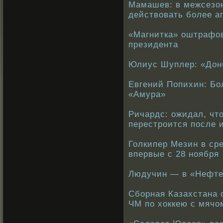
Мамашев: в межсезон
действовать более а
«Магнитка» оштрафов
президента
Юлиус Шуплер: «Дон
Евгений Попихин: Бо
«Амура»
Ричардс: ожидал, чт
перестроится после 
Голкипер Мезин в сре
впервые с 28 ноября
Людучин — в «Нефт
Cборная Казахстана 
ЧМ по хоккею с мячо