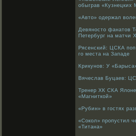
обыграв «Кузнецких
«Авто» одержал воле
Девяносто фанатов Т
Петербург на матчи 
Рясенский: ЦСКА поп
го места на Западе
Крикунов: У «Барыса
Вячеслав Буцаев: ЦС
Тренер ХК СКА Ялоне
«Магниткой»
«Рубин» в гостях ра
«Сокол» пропустил ч
«Титана»