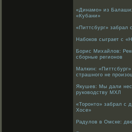
«Динамо» из Балаших
«Кубани»
«Питтсбург» забрал 
Набоков сыграет с «
Борис Михайлов: Ре
сборные регионов
Малкин: «Питтсбург» 
страшного не произо
Якушев: Мы дали нес
руководству МХЛ
«Торонто» забрал с 
Хосе»
Радулов в Омске: дв