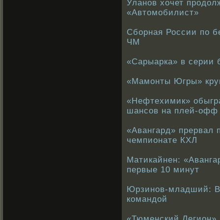
Уланов хочет продол
«Автомобилист»
Сборная России по б
ЧМ
«Сарыарка» в серии 
«Мамонты Югры» кру
«Нефтехимик» обыгр
шансов на плей-офф
«Авангард» прервал
чемпионате КХЛ
Матикайнен: «Аванга
первые 10 минут
Юрзинов-младший: В
командой
«Тюменский Легион» 