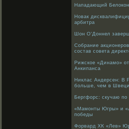
Нападающий Белокон
Новак дисквалифицир
арбитра
Шон О’Доннел завер
Собрание акционеров
состав совета директ
Рижское «Динамо» от
Анкипанса
Никлас Андерсен: В 
больше, чем в Швец
Бергфорс: скучаю по
«Мамонты Югры» и «
победы
Форвард ХК «Лев» Ю