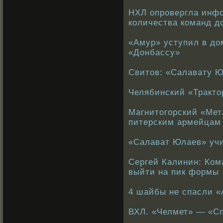
НХЛ опровергла инф
количества команд д
«Амур» уступил в д
«Донбассу»
Свитов: «Салавату Ю
Челябинский «Тракто
Магнитогорский «Мет
питерским армейцам
«Салават Юлаев» учи
Сергей Калинин: Ком
выйти на пик формы
4 шайбы не спасли «
ВХЛ. «Челмет» — «Сп