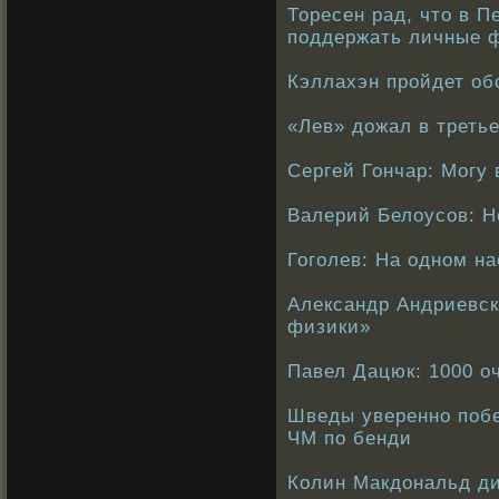
Торесен рад, что в П
поддержать личные 
Кэллахэн пройдет об
«Лев» дожал в треть
Сергей Гончар: Могу 
Валерий Белоусов: Н
Гоголев: На одном н
Александр Андриевск
физики»
Павел Дацюк: 1000 о
Шведы уверенно поб
ЧМ по бенди
Колин Макдональд д