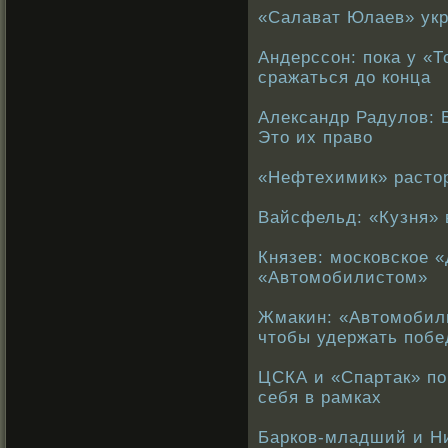
«Салават Юлаев» укр
Андерссон: пока у «
сражаться до конца
Александр Радулов: 
Это их право
«Нефтехимик» растор
Вайсфельд: «Кузня» 
Князев: московское 
«Автомобилистом»
Жмакин: «Автомобили
чтобы удержать побе
ЦСКА и «Спартак» п
себя в рамках
Барков-младший и Н