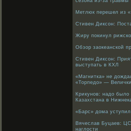
сезона из-за травмы
Метлюк перешел из «
Стивен Диксон: Пост
Жиру покинул рижск
Обзор заокеанской пр
Стивен Диксон: Прият
выступать в КХЛ
«Магнитка» не дожда
«Торпедо» — Величк
Крикунов: надо было
Казахстана в Нижнек
«Барс» дома уступил
Вячеслав Буцаев: ЦС
наглости